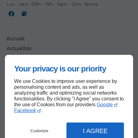
Lun - Ven : 09h - 19h
Sam - Dim : fermé
Accueil
Actualités
Contactez-nous
Your privacy is our priority
Mentions légales
Plan du site
We use Cookies to improve user experience by
personalising content and ads, as well as
analyzing traffic and optimizing social networks
functionalities. By clicking "I Agree" you consent to
Haut de page
the use of Cookies from our providers
Google
Facebook
.
I AGREE
Customize