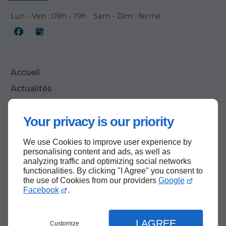
Lun - Ven : 09h - 19h
Sam - Dim : fermé
Accueil
Actualités
Contactez-nous
Your privacy is our priority
Mentions légales
Plan du site
We use Cookies to improve user experience by
personalising content and ads, as well as
analyzing traffic and optimizing social networks
functionalities. By clicking "I Agree" you consent to
Haut de page
the use of Cookies from our providers
Google
Facebook
.
I AGREE
Customize