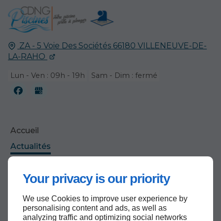
ZA - 5 Voie Des Sociétés
66180
VILLENEUVE-DE-
LA-RAHO
Lun - Ven : 09h - 19h
Sam - Dim : fermé
Accueil
Actualités
Contactez-nous
Your privacy is our priority
Mentions légales
Plan du site
We use Cookies to improve user experience by
personalising content and ads, as well as
analyzing traffic and optimizing social networks