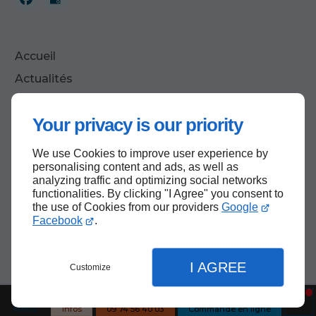
Accueil
Actualités
Contactez-nous
Your privacy is our priority
Mentions légales
Plan du site
We use Cookies to improve user experience by
personalising content and ads, as well as
analyzing traffic and optimizing social networks
functionalities. By clicking "I Agree" you consent to
Haut de page
the use of Cookies from our providers
Google
Facebook
.
I AGREE
Customize
Menu
Infos
09 74 56 40 03
Commande en ligne