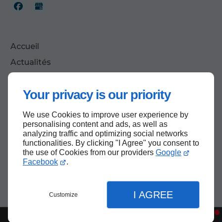
Accueil
Actualités
Contactez-nous
Your privacy is our priority
Mentions légales
Plan du site
We use Cookies to improve user experience by
personalising content and ads, as well as
analyzing traffic and optimizing social networks
functionalities. By clicking "I Agree" you consent to
Haut de page
the use of Cookies from our providers
Google
Facebook
.
I AGREE
Customize